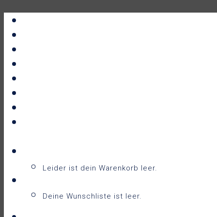
Portfolio
All Prints
New Releases
News
About
Contact
F.A.Q.
Shop
Warenkorb
Warenkorb
0
Leider ist dein Warenkorb leer.
Wunschliste
0
Deine Wunschliste ist leer.
Wunschliste anzeigen
Login / Sign Up