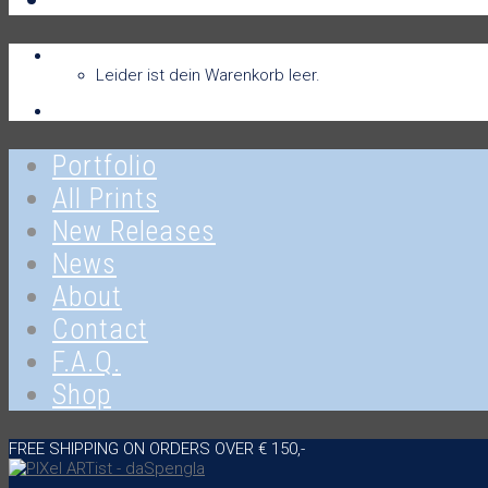
Warenkorb
Warenkorb
0
Leider ist dein Warenkorb leer.
Anmelden
Portfolio
All Prints
New Releases
News
About
Contact
F.A.Q.
Shop
FREE SHIPPING ON ORDERS OVER € 150,-