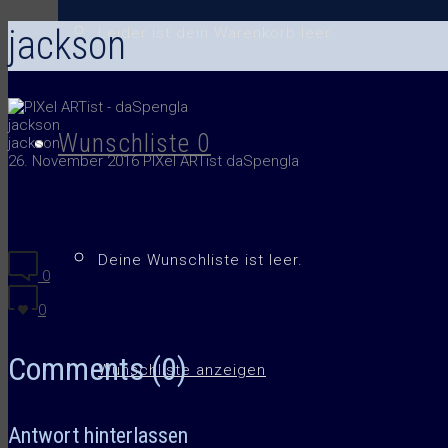
jackson
Leider ist dein Warenkorb leer.
jackson
Wunschliste
0
jackson
26. November 2016
PIXel ARTist daSpengla
Deine Wunschliste ist leer.
0
0
Comments (0)
Wunschliste anzeigen
Antwort hinterlassen