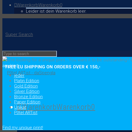
Warenkorb
Warenkorb
0
Leider ist dein Warenkorb leer.
Super Search
You're looking for a unique print
.
You want it to be outstanding?
C
any kind
FREE EU SHIPPING ON ORDERS OVER € 150,-
jeder
Platin Edition
Gold Edition
Silver Edition
Bronze Edition
Paper Edition
Warenkorb
Warenkorb
0
Unikat
PIXel ARTist
.
Find my unique print!