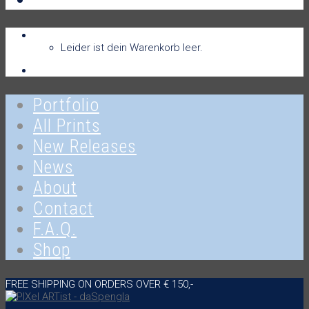
Warenkorb
Warenkorb
0
Leider ist dein Warenkorb leer.
Anmelden
Portfolio
All Prints
New Releases
News
About
Contact
F.A.Q.
Shop
FREE SHIPPING ON ORDERS OVER € 150,-