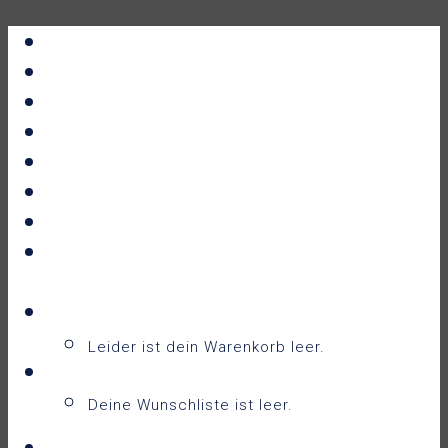
Portfolio
All Prints
New Releases
News
About
Contact
F.A.Q.
Shop
Warenkorb
Warenkorb
0
Leider ist dein Warenkorb leer.
Wunschliste
0
Deine Wunschliste ist leer.
Wunschliste anzeigen
Login / Sign Up