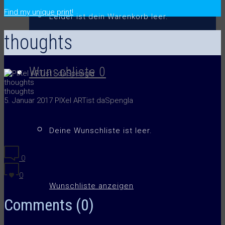
.
Find my unique print!
Leider ist dein Warenkorb leer.
thoughts
Wunschliste
0
thoughts
thoughts
5. Januar 2017
PIXel ARTist daSpengla
Deine Wunschliste ist leer.
0
0
Wunschliste anzeigen
Comments (0)