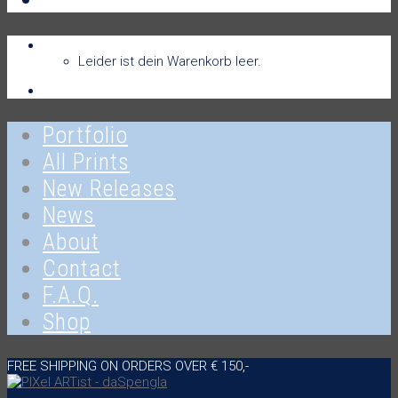
Warenkorb
Warenkorb
0
Leider ist dein Warenkorb leer.
Anmelden
Portfolio
All Prints
New Releases
News
About
Contact
F.A.Q.
Shop
FREE SHIPPING ON ORDERS OVER € 150,-