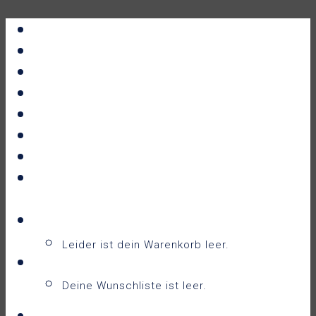
Portfolio
All Prints
New Releases
News
About
Contact
F.A.Q.
Shop
Warenkorb
Warenkorb
0
Leider ist dein Warenkorb leer.
Wunschliste
0
Deine Wunschliste ist leer.
Wunschliste anzeigen
Login / Sign Up