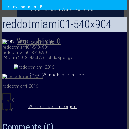
.
Find my unique print!
Leider ist dein Warenkorb leer.
reddotmiami01-540×904
Wunschliste
0
reddotmiami01-540×904
reddotmiami01-540×904
23. Juni 2018
PIXel ARTist daSpengla
Deine Wunschliste ist leer.
reddotmiami_2016
0
Wunschliste anzeigen
0
Comments (0)