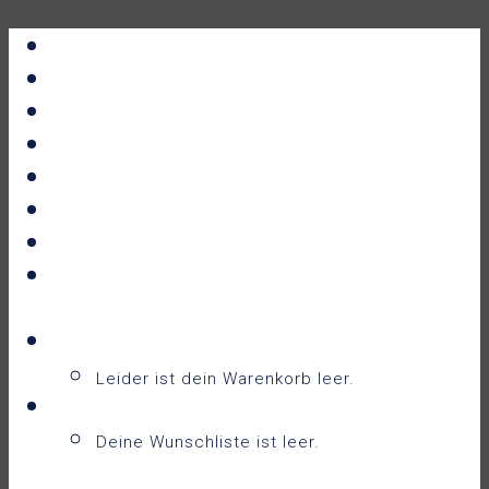
Portfolio
All Prints
New Releases
News
About
Contact
F.A.Q.
Shop
Warenkorb
Warenkorb
0
Leider ist dein Warenkorb leer.
Wunschliste
0
Deine Wunschliste ist leer.
Wunschliste anzeigen