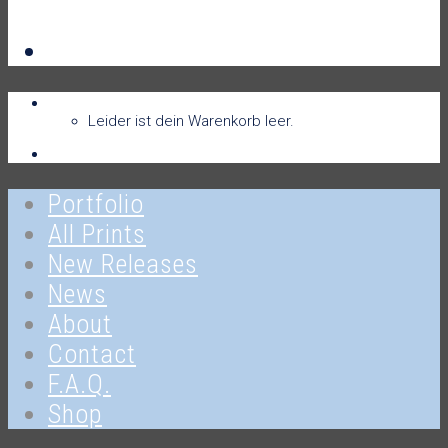
Login / Sign Up
Warenkorb
Warenkorb
0
Leider ist dein Warenkorb leer.
Anmelden
Portfolio
All Prints
New Releases
News
About
Contact
F.A.Q.
Shop