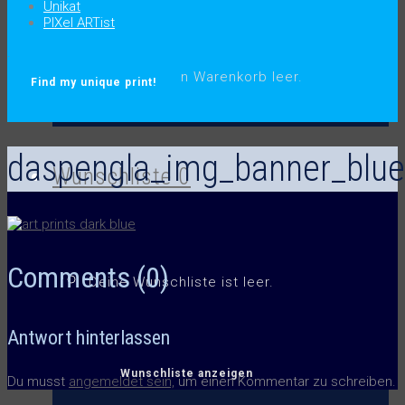
Unikat
PIXel ARTist
.
Leider ist dein Warenkorb leer.
Find my unique print!
daspengla_img_banner_blue
Wunschliste
0
Comments (0)
Deine Wunschliste ist leer.
Antwort hinterlassen
Wunschliste anzeigen
Du musst
angemeldet sein,
um einen Kommentar zu schreiben.