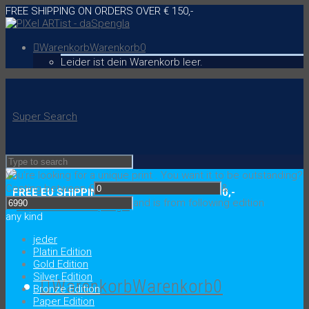
FREE SHIPPING ON ORDERS OVER € 150,-
Warenkorb
Warenkorb
0
Leider ist dein Warenkorb leer.
Super Search
You're looking for a unique print
.
You want it to be outstanding?
Costing between €
&
FREE EU SHIPPING ON ORDERS OVER € 150,-
and is from following edition
any kind
jeder
Platin Edition
Gold Edition
Silver Edition
Warenkorb
Warenkorb
0
Bronze Edition
Paper Edition