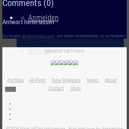
Comments (0)
Anmelden
Antwort hinterlassen
Du musst
angemeldet sein,
um einen Kommentar zu schreiben.
Sign Up
PAYMENT METHODS
Portfolio
All Prints
New Releases
News
About
Contact
Shop
Menü
©2026 PIXel ARTist daSpengla · Built with love by daspengla!