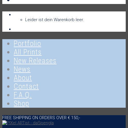
Warenkorb
Warenkorb
0
Leider ist dein Warenkorb leer.
Anmelden
Portfolio
All Prints
New Releases
News
About
Contact
F.A.Q.
Shop
FREE SHIPPING ON ORDERS OVER € 150,-