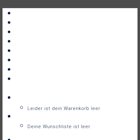
Portfolio
All Prints
New Releases
News
About
Contact
F.A.Q.
Shop
Warenkorb
Warenkorb
0
Leider ist dein Warenkorb leer.
Wunschliste
0
Deine Wunschliste ist leer.
Wunschliste anzeigen
Login / Sign Up